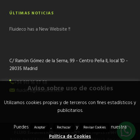
ÚLTIMAS NOTICIAS
Fluideco has a New Website !!
C/ Ramón Gómez de la Serna, 99 - Centro Peña II, local 1D -
28035 Madrid
+34 913 16 57 58
Aviso sobre uso de cookies
fluideco@fluideco.com
Utilizamos cookies propias y de terceros con fines estadísticos y
publicitarios.
Puedes
,
y
nuestra
Aceptar
Rechazar
Revisar Cookies
FLUID ENGINEERING COMPANY ® All rights reserved.
Política de Cookies
Aviso legal
|
Política de privacidad
|
Política de cookies