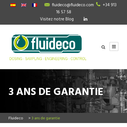
fluideco@fluideco.com
+34 913
16 57 58
Visitez notre Blog
3 ANS DE GARANTIE
Fluideco
>
3 ans de garantie