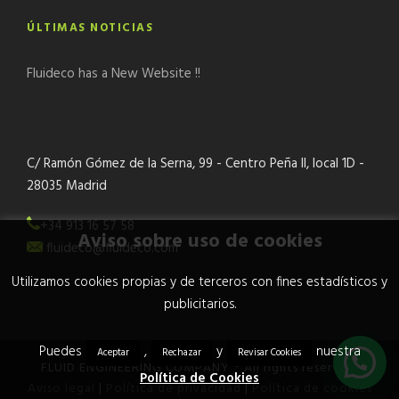
ÚLTIMAS NOTICIAS
Fluideco has a New Website !!
C/ Ramón Gómez de la Serna, 99 - Centro Peña II, local 1D -
28035 Madrid
+34 913 16 57 58
Aviso sobre uso de cookies
fluideco@fluideco.com
Utilizamos cookies propias y de terceros con fines estadísticos y
publicitarios.
Puedes
,
y
nuestra
Aceptar
Rechazar
Revisar Cookies
FLUID ENGINEERING COMPANY ® All rights reserved.
Política de Cookies
Aviso legal
|
Política de privacidad
|
Política de cookies