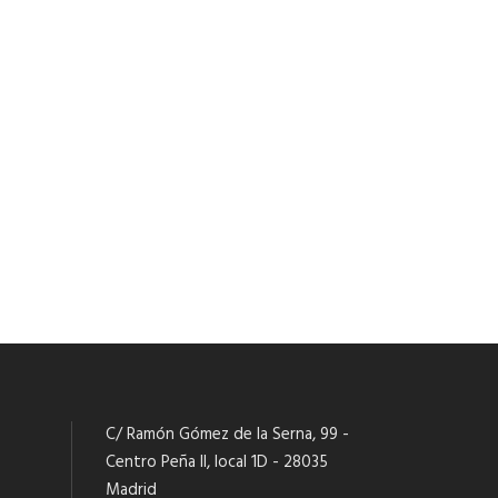
C/ Ramón Gómez de la Serna, 99 -
Centro Peña II, local 1D - 28035
Madrid