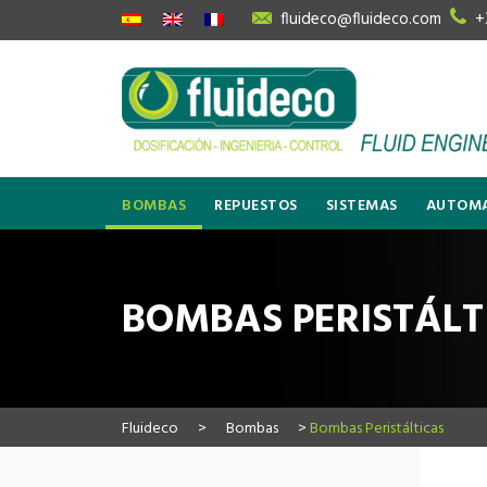
fluideco@fluideco.com
+
BOMBAS
REPUESTOS
SISTEMAS
AUTOMA
BOMBAS PERISTÁLT
Fluideco
>
Bombas
>
Bombas Peristálticas