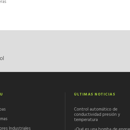
eras
ol
U
ÚLTIMAS NOTICIAS
bas
Control automático de
conductividad presión y
emas
temperatura
ores Industriales
¿Qué es una bomba de engra