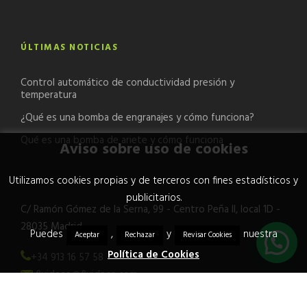
ÚLTIMAS NOTICIAS
Control automático de conductividad presión y
temperatura
¿Qué es una bomba de engranajes y cómo funciona?
Qué es una bomba de ariete y cómo funciona
Aviso sobre uso de cookies
Utilizamos cookies propias y de terceros con fines estadísticos y
publicitarios.
C/ Ramón Gómez de la Serna, 99 - Centro Peña II, local 1D -
28035 Madrid
Puedes
,
y
nuestra
Aceptar
Rechazar
Revisar Cookies
Política de Cookies
+34 913 16 57 58
fluideco@fluideco.com