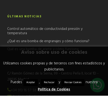
ÚLTIMAS NOTICIAS
Control automático de conductividad presión y
temperatura
¿Qué es una bomba de engranajes y cómo funciona?
Qué es una bomba de ariete y cómo funciona
Aviso sobre uso de cookies
Utilizamos cookies propias y de terceros con fines estadísticos y
publicitarios.
C/ Ramón Gómez de la Serna, 99 - Centro Peña II, local 1D -
28035 Madrid
Puedes
,
y
nuestra
Aceptar
Rechazar
Revisar Cookies
Política de Cookies
+34 913 16 57 58
fluideco@fluideco.com