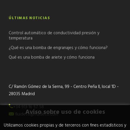
ÚLTIMAS NOTICIAS
Control automático de conductividad presión y
temperatura
¿Qué es una bomba de engranajes y cómo funciona?
Qué es una bomba de ariete y cómo funciona
C/ Ramón Gómez de la Serna, 99 - Centro Peña II, local 1D -
28035 Madrid
+34 913 16 57 58
Aviso sobre uso de cookies
fluideco@fluideco.com
Utilizamos cookies propias y de terceros con fines estadísticos y