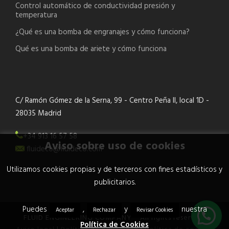
Control automático de conductividad presión y
temperatura
¿Qué es una bomba de engranajes y cómo funciona?
Qué es una bomba de ariete y cómo funciona
C/ Ramón Gómez de la Serna, 99 - Centro Peña II, local 1D -
28035 Madrid
+34 913 16 57 58
Aviso sobre uso de cookies
fluideco@fluideco.com
Utilizamos cookies propias y de terceros con fines estadísticos y
publicitarios.
Puedes
,
y
nuestra
Aceptar
Rechazar
Revisar Cookies
FLUID ENGINEERING COMPANY ® All rights reserved.
Política de Cookies