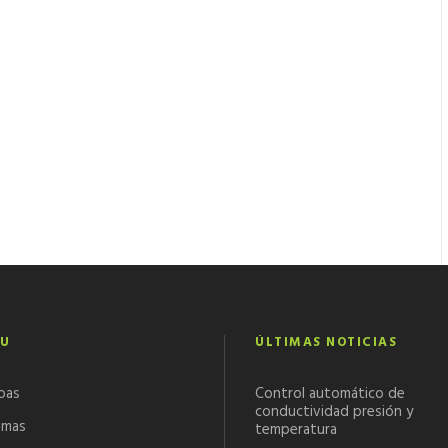
U
ÚLTIMAS NOTICIAS
bas
Control automático de
conductividad presión y
emas
temperatura