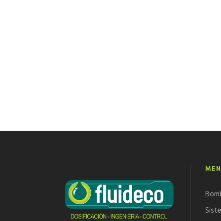
MEN
Bom
Sist