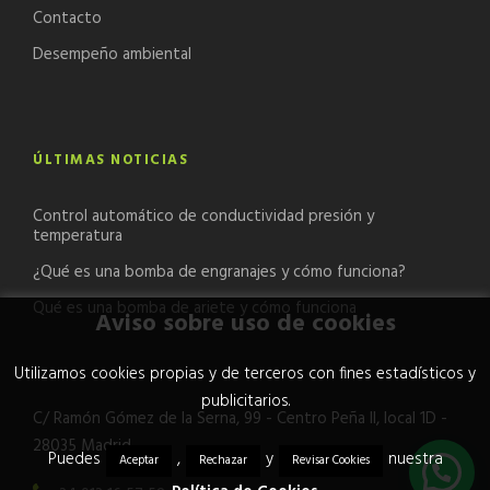
Contacto
Desempeño ambiental
ÚLTIMAS NOTICIAS
Control automático de conductividad presión y
temperatura
¿Qué es una bomba de engranajes y cómo funciona?
Qué es una bomba de ariete y cómo funciona
Aviso sobre uso de cookies
Utilizamos cookies propias y de terceros con fines estadísticos y
publicitarios.
C/ Ramón Gómez de la Serna, 99 - Centro Peña II, local 1D -
28035 Madrid
Puedes
,
y
nuestra
Aceptar
Rechazar
Revisar Cookies