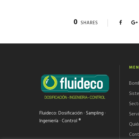
0
SHARES
MEN
Bom
Sist
Sect
Fluideco: Dosificación · Sampling ·
Servi
Ingeniería · Control ®
Quié
Cont