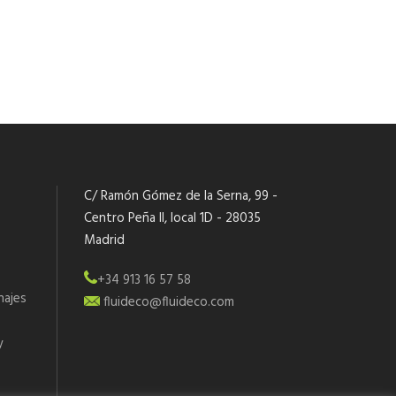
C/ Ramón Gómez de la Serna, 99 -
Centro Peña II, local 1D - 28035
Madrid
+34 913 16 57 58
najes
fluideco@fluideco.com
y