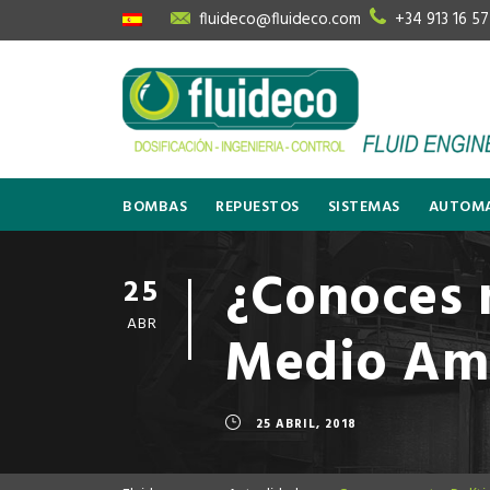
fluideco@fluideco.com
+34 913 16 57
BOMBAS
REPUESTOS
SISTEMAS
AUTOMA
¿Conoces n
25
ABR
Medio Amb
25 ABRIL, 2018