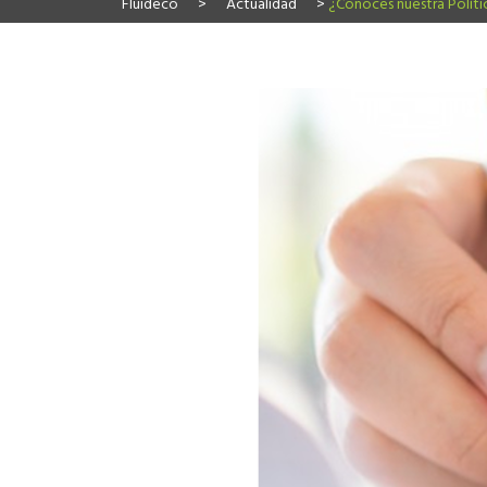
Fluideco
>
Actualidad
>
¿Conoces nuestra Políti