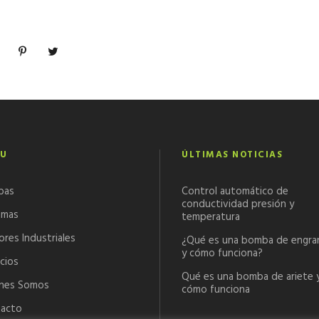
U
ÚLTIMAS NOTICIAS
bas
Control automático de
conductividad presión y
emas
temperatura
ores Industriales
¿Qué es una bomba de engra
y cómo funciona?
cios
Qué es una bomba de ariete 
nes Somos
cómo funciona
acto